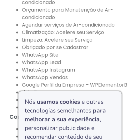
condicionado
Orçamento para Manutenção de Ar-
condicionado
Agendar serviços de Ar-condicionado
Climatização: Acelere seu Serviço
Limpeza: Acelere seu Serviço
Obrigado por se Cadastrar
WhatsApp Site
WhatsApp Lead
WhatsApp Instagram
WhatsApp Vendas
Google Perfil da Empresa – WPElementorB
Link-Tree
Offboarded – Marins Refrigeração
Nós
usamos cookies
e outras
Salão BVA
tecnologias semelhantes
para
Conteúdos:
melhorar a sua experiência
,
personalizar publicidade e
Artigos
Cases
recomendar conteúdo de seu